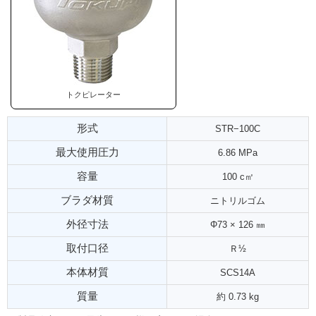
トクピレーター
形式
STR−100C
最大使用圧力
6.86 MPa
容量
100 c㎡
ブラダ材質
ニトリルゴム
外径寸法
Φ73 × 126 ㎜
取付口径
Ｒ½
本体材質
SCS14A
質量
約 0.73 kg