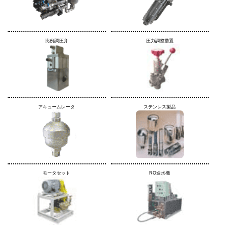
比例調圧弁
圧力調整措置
アキュームレータ
ステンレス製品
モータセット
RO造水機