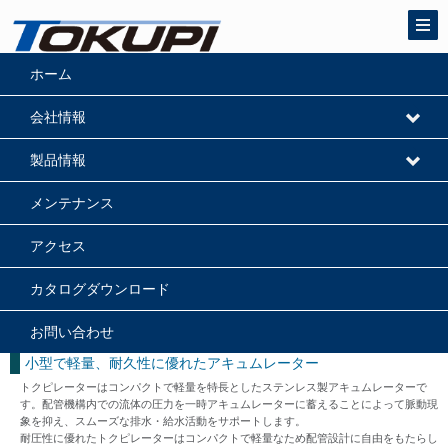
ホーム
高圧ポンプ・高圧切替バルブ・クーラントユニット・圧力調整弁
会社情報
トクピレーター
製品情報
メンテナンス
アクセス
カタログダウンロード
お問い合わせ
小型で軽量、耐久性に優れたアキュムレーター
トクピレーターはコンパクトで軽量を特長としたステンレス製アキュムレーターで
す。配管機構内での流体の圧力を一時アキュムレーターに蓄えることによって脈動現
象を抑え、スムーズな排水・給水活動をサポートします。
耐圧性に優れたトクピレーターはコンパクトで軽量なため配管設計に自由をもたらし